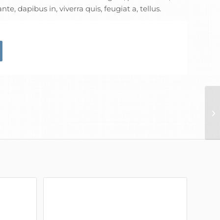
e, dapibus in, viverra quis, feugiat a, tellus.
Ca