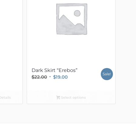
5.00
Dark Skirt “Erebos”
Sale!
Original
Current
$
22.00
$
19.00
price
price
was:
is:
etails
Select options
$22.00.
$19.00.