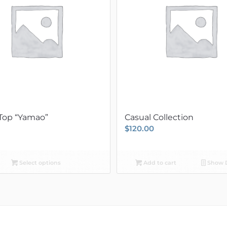
 Top “Yamao”
Casual Collection
$
120.00
Select options
Add to cart
Show D