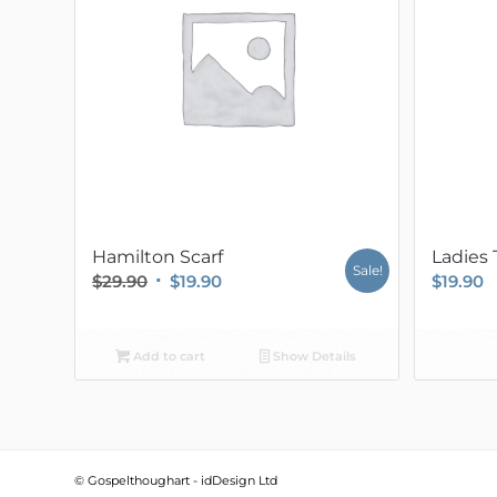
Hamilton Scarf
Ladies
Sale!
Original
Current
$
29.90
$
19.90
$
19.90
price
price
was:
is:
Add to cart
Show Details
$29.90.
$19.90.
© Gospelthoughart -
idDesign Ltd