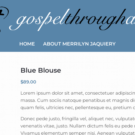
HOME
ABOUT MERRILYN JAQUIERY
Blue Blouse
$
89.00
Lorem ipsum dolor sit amet, consectetuer adipisci
massa. Cum sociis natoque penatibus et magnis dis
quam felis, ultricies nec, pellentesque eu, pretium
Donec pede justo, fringilla vel, aliquet nec, vulputa
venenatis vitae, justo. Nullam dictum felis eu pede 
Vivamus elementum semper nisi. Aenean vulputate el